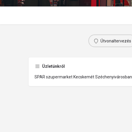
Útvonaltervezés
Üzletünkről
SPAR szupermarket Kecskemét Széchenyivárosban a