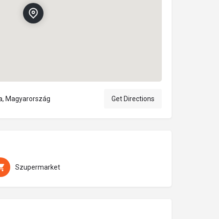
5a, Magyarország
Get Directions
Szupermarket