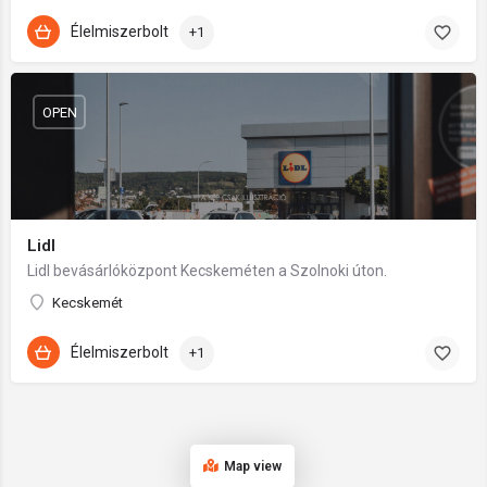
Élelmiszerbolt
+1
OPEN
Lidl
Lidl bevásárlóközpont Kecskeméten a Szolnoki úton.
Kecskemét
Élelmiszerbolt
+1
Map view