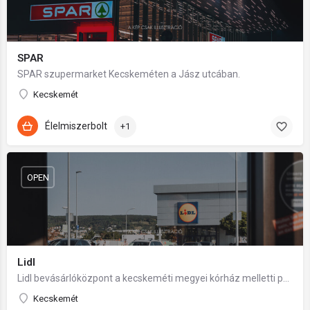
SPAR
SPAR szupermarket Kecskeméten a Jász utcában.
Kecskemét
Élelmiszerbolt
+1
OPEN
Lidl
Lidl bevásárlóközpont a kecskeméti megyei kórház melletti parkolóház földszintjén.
Kecskemét