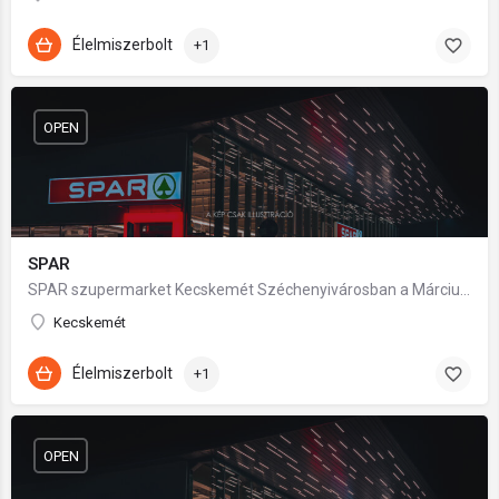
Élelmiszerbolt
+1
OPEN
SPAR
SPAR szupermarket Kecskemét Széchenyivárosban a Március 15-e utcában.
Kecskemét
Élelmiszerbolt
+1
OPEN