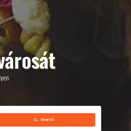
városát
lyen
Search