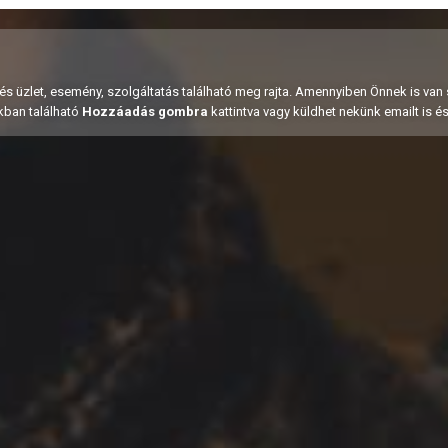
evés üzlet, esemény, szolgáltatás található meg rajta. Amennyiben Önnek is van 
kban található
Hozzáadás gombra
kattintva vagy küldhet nekünk emailt is é