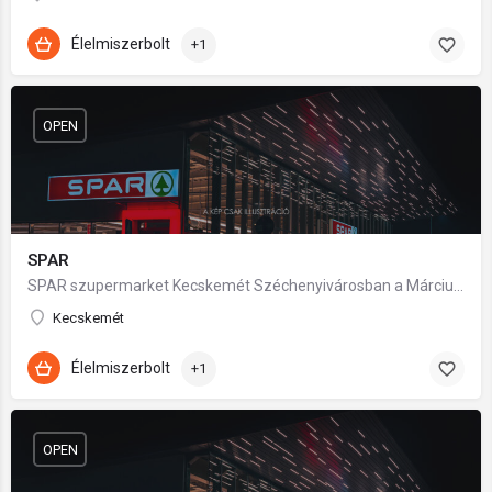
Élelmiszerbolt
+1
OPEN
SPAR
SPAR szupermarket Kecskemét Széchenyivárosban a Március 15-e utcában.
Kecskemét
Élelmiszerbolt
+1
OPEN