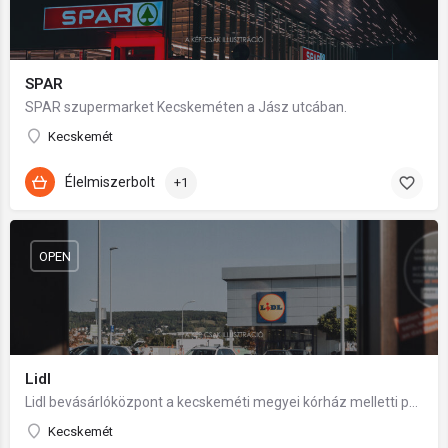
SPAR
SPAR szupermarket Kecskeméten a Jász utcában.
Kecskemét
Élelmiszerbolt
+1
OPEN
Lidl
Lidl bevásárlóközpont a kecskeméti megyei kórház melletti parkolóház földszintjén.
Kecskemét