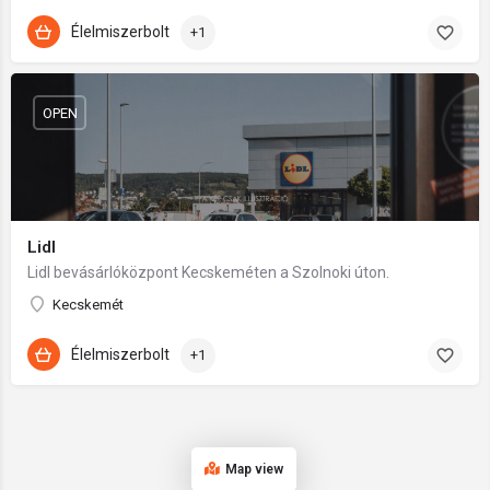
Élelmiszerbolt
+1
OPEN
Lidl
Lidl bevásárlóközpont Kecskeméten a Szolnoki úton.
Kecskemét
Élelmiszerbolt
+1
Map view