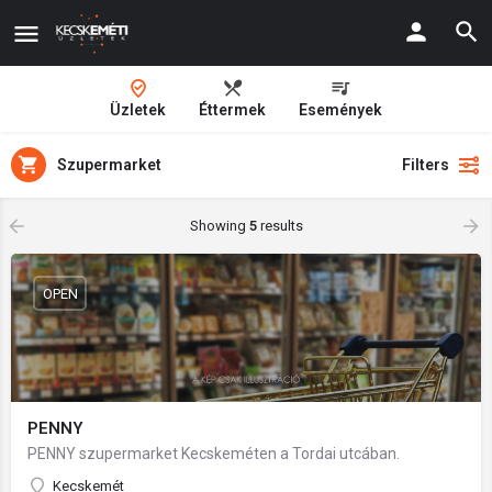
Üzletek
Éttermek
Események
Szupermarket
Filters
Showing
5
results
OPEN
PENNY
PENNY szupermarket Kecskeméten a Tordai utcában.
Kecskemét