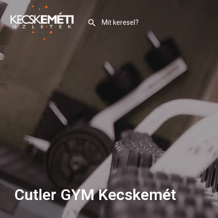
Cutler GYM Kecskemét